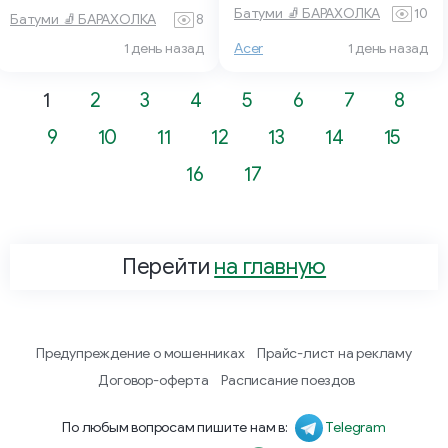
Батуми 🧦 БАРАХОЛКА
10
Батуми 🧦 БАРАХОЛКА
8
1 день назад
Acer
1 день назад
1
2
3
4
5
6
7
8
9
10
11
12
13
14
15
16
17
Перейти
на главную
Предупреждение о мошенниках
Прайс-лист на рекламу
Договор-оферта
Расписание поездов
По любым вопросам пишите нам в:
Telegram