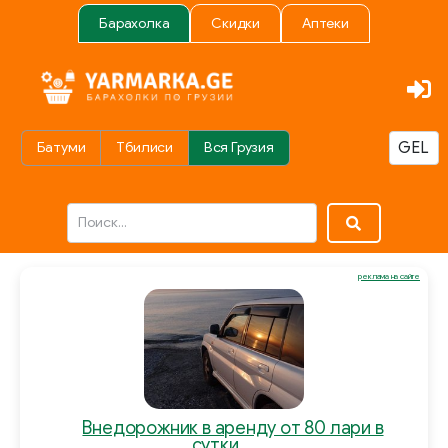
Барахолка
Скидки
Аптеки
Батуми
Тбилиси
Вся Грузия
реклама на сайте
Внедорожник в аренду от 80 лари в
сутки