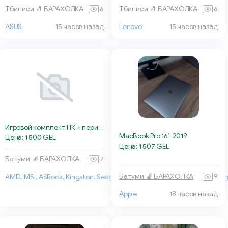
Тбилиси 🧦 БАРАХОЛКА
6
Тбилиси 🧦 БАРАХОЛКА
6
ASUS
15 часов назад
Lenovo
15 часов назад
Игровой комплект ПК + периферия
MacBook Pro 16” 2019
Цена: 1 500 GEL
Цена: 1 507 GEL
Батуми 🧦 БАРАХОЛКА
7
Батуми 🧦 БАРАХОЛКА
9
AMD, MSI, ASRock, Kingston, Seagate, Chieftec, BenQ, ViewSonic, L
Apple
18 часов назад