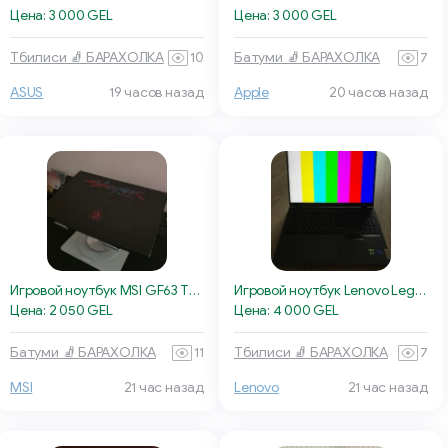
Цена: 3 000 GEL
Цена: 3 000 GEL
Тбилиси 🧦 БАРАХОЛКА
10
Батуми 🧦 БАРАХОЛКА
7
ASUS
19 часов назад
Apple
20 часов назад
Игровой ноутбук MSI GF63 Thin 10UC
Игровой ноутбук Lenovo Legion 7 pro
Цена: 2 050 GEL
Цена: 4 000 GEL
Батуми 🧦 БАРАХОЛКА
11
Тбилиси 🧦 БАРАХОЛКА
7
MSI
21 час назад
Lenovo
21 час назад