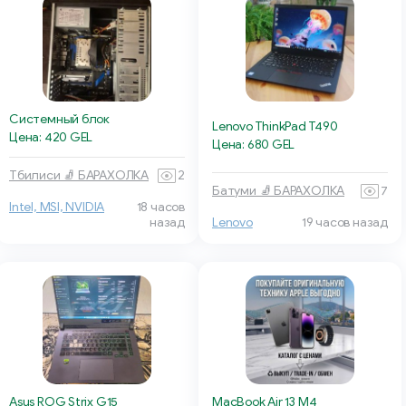
Системный блок
Lenovo ThinkPad T490
Цена: 420 GEL
Цена: 680 GEL
Тбилиси 🧦 БАРАХОЛКА
2
Батуми 🧦 БАРАХОЛКА
7
Intel, MSI, NVIDIA
18 часов
назад
Lenovo
19 часов назад
Asus ROG Strix G15
MacBook Air 13 M4