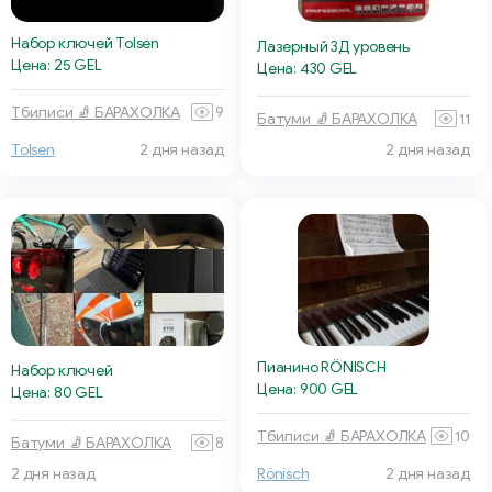
Набор ключей Tolsen
Лазерный 3Д уровень
Цена: 25 GEL
Цена: 430 GEL
Тбилиси 🧦 БАРАХОЛКА
9
Батуми 🧦 БАРАХОЛКА
11
Tolsen
2 дня назад
2 дня назад
Пианино RÖNISCH
Набор ключей
Цена: 900 GEL
Цена: 80 GEL
Тбилиси 🧦 БАРАХОЛКА
10
Батуми 🧦 БАРАХОЛКА
8
2 дня назад
Rönisch
2 дня назад