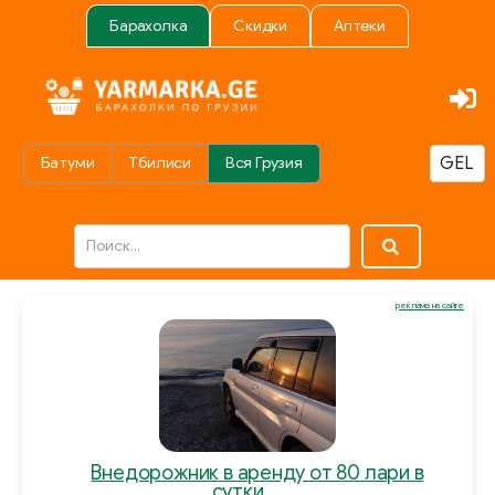
Барахолка
Скидки
Аптеки
Батуми
Тбилиси
Вся Грузия
реклама на сайте
Внедорожник в аренду от 80 лари в
сутки