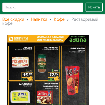
Искать
Все скидки
Напитки
Кофе
Растворимый
кофе