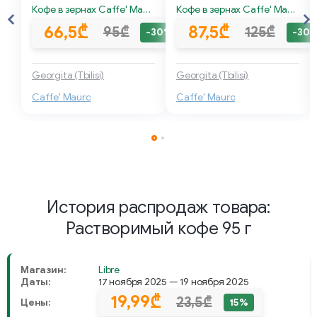
Кофе в зернах Caffe' Mauro Maestoso 1000 г
Кофе в зернах Caffe' Mauro 100% Arabica 1000 г
66,5₾
87,5₾
95₾
125₾
-30%
-30
Georgita (Tbilisi)
Georgita (Tbilisi)
Caffe' Mauro
Caffe' Mauro
История распродаж товара:
Растворимый кофе 95 г
Магазин:
Libre
Даты:
17 ноября 2025 — 19 ноября 2025
19,99₾
23,5₾
Цены:
15%