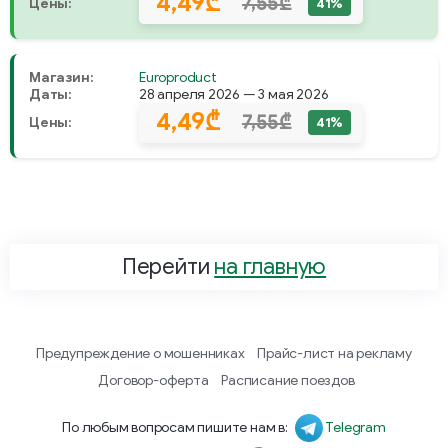
4,49₾
7,55₾
Цены:
41%
Магазин:
Europroduct
Даты:
28 апреля 2026 — 3 мая 2026
4,49₾
7,55₾
Цены:
41%
Перейти
на главную
Предупреждение о мошенниках
Прайс-лист на рекламу
Договор-оферта
Расписание поездов
По любым вопросам пишите нам в:
Telegram