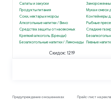
Салаты и закуски
Замороженны
Продукты питания
Мука и смеси 
Соки, нектары и морсы
Контейнеры д
Алкогольные напитки / Вино
Рыбные прес
Средства защиты от насекомых
Сладкие гази
Крепкий алкоголь (Бренди)
Безалкогольн
Безалкогольные напитки / Лимонады
Пивные напитк
Скидок: 1219
Предупреждение о мошенниках
Прайс-лист на рекл