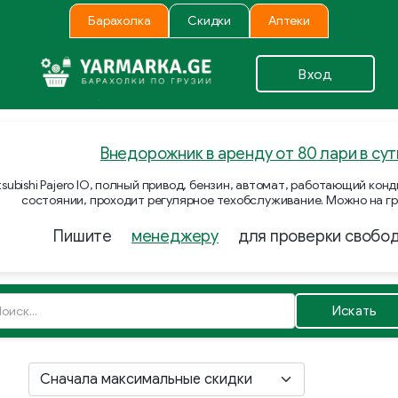
Барахолка
Скидки
Аптеки
Вход
Внедорожник в аренду от 80 лари в сут
subishi Pajero IO, полный привод, бензин, автомат, работающий ко
состоянии, проходит регулярное техобслуживание. Можно на гр
Пишите
менеджеру
для проверки свобо
Искать