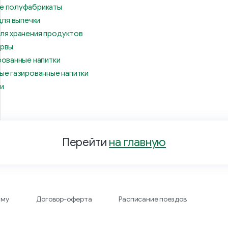
е полуфабрикаты
для выпечки
ля хранения продуктов
ервы
рованные напитки
ые газированные напитки
и
Перейти
на главную
аму
Договор-оферта
Расписание поездов