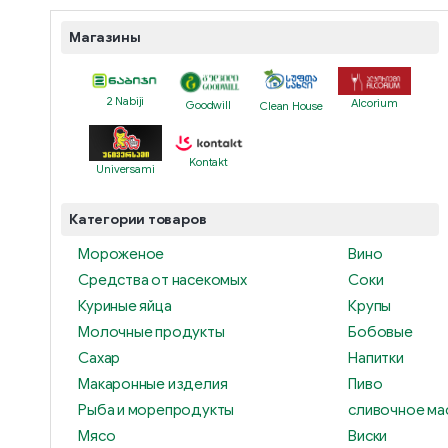
Магазины
2 Nabiji
Alcorium
Goodwill
Clean House
Kontakt
Universami
Категории товаров
Мороженое
Вино
Средства от насекомых
Соки
Куриные яйца
Крупы
Молочные продукты
Бобовые
Сахар
Напитки
Макаронные изделия
Пиво
Рыба и морепродукты
сливочное ма
Мясо
Виски