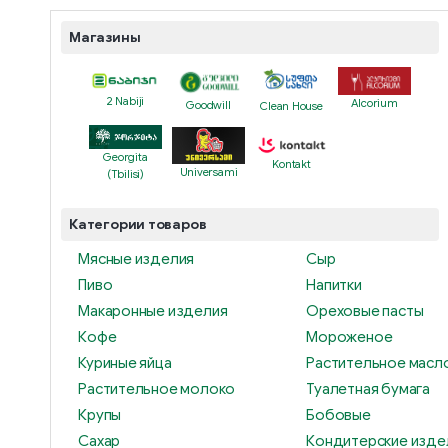
Магазины
2 Nabiji
Alcorium
Goodwill
Clean House
Georgita
Kontakt
Universami
(Tbilisi)
Категории товаров
Мясные изделия
Сыр
Пиво
Напитки
Макаронные изделия
Ореховые пасты
Кофе
Мороженое
Куриные яйца
Растительное масл
Растительное молоко
Туалетная бумага
Крупы
Бобовые
Сахар
Кондитерские изде