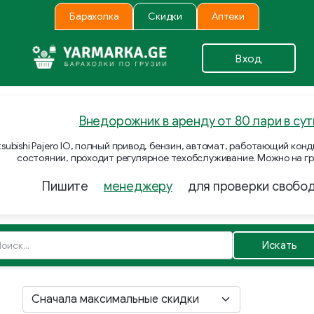
Барахолка
Скидки
Аптеки
Вход
Внедорожник в аренду от 80 лари в сут
subishi Pajero IO, полный привод, бензин, автомат, работающий ко
состоянии, проходит регулярное техобслуживание. Можно на гр
Пишите
менеджеру
для проверки свобо
Искать