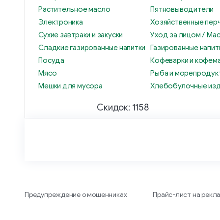
Растительное масло
Пятновыводители
Электроника
Хозяйственные пер
Сухие завтраки и закуски
Уход за лицом / Мас
Сладкие газированные напитки
Газированные напит
Посуда
Кофеварки и кофем
Мясо
Рыба и морепродук
Мешки для мусора
Хлебобулочные из
Скидок: 1158
Предупреждение о мошенниках
Прайс-лист на рекл