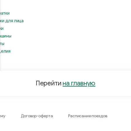
чатки
ки для лица
ки
ашины
ты
делия
Перейти
на главную
аму
Договор-оферта
Расписание поездов