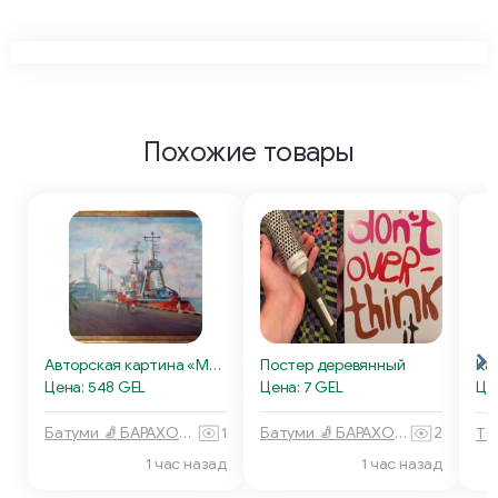
Похожие товары
Авторская картина «Морской порт Батуми»
Постер деревянный
Ка
Цена: 548 GEL
Цена: 7 GEL
Це
Батуми 🧦 БАРАХОЛКА
1
Батуми 🧦 БАРАХОЛКА
2
1 час назад
1 час назад