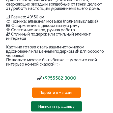
прямо к загадочной луне 🌕. Мягкие облака,
сверкающие звезды и волшебные оттенки делают
эту работу настоящим украшением вашего дома.
📐 Размер: 40*50 см
🎨 Техника: алмазная мозаика (полная выкладка)
🖼️ Оформление: в декоративную раму
💎 Состояние: новое, ручная работа
🎁 Отличный подарок или стильный элемент
интерьера
Картина готова стать вашим источником
вдохновения или ценным подарком 🎁 для особого
человека!
Позвольте мечтам быть ближе — украсьте свой
интерьер ночной сказкой! ✨
+995558213000
Перейти в магазин
Написать продавцу