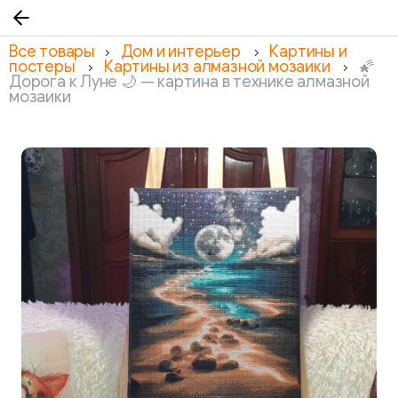
Все товары
Дом и интерьер
Картины и
постеры
Картины из алмазной мозаики
🌠
Дорога к Луне 🌙 — картина в технике алмазной
мозаики