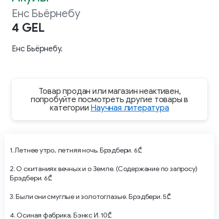
Енс Бьёрнебу
4 GEL
Енс Бьёрнебу.
Товар продан или магазин неактивен,
попробуйте посмотреть другие товары в
категории
Научная литература
1. Летнее утро, летняя ночь. Брэдбери. 6₾
2. О скитаниях вечных и о Земле. (Содержание по запросу)
Брэдбери. 6₾
3. Были они смуглые и золотоглазые. Брэдбери. 5₾
4. Осиная фабрика. Бэнкс И. 10₾