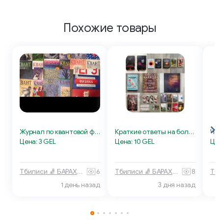
Похожие товары
Журнал по квантовой физике
Краткие ответы на большие вопросы
Цена: 3 GEL
Цена: 10 GEL
Це
Тбилиси 🧦 БАРАХОЛКА
6
Тбилиси 🧦 БАРАХОЛКА
8
1 день назад
3 дня назад