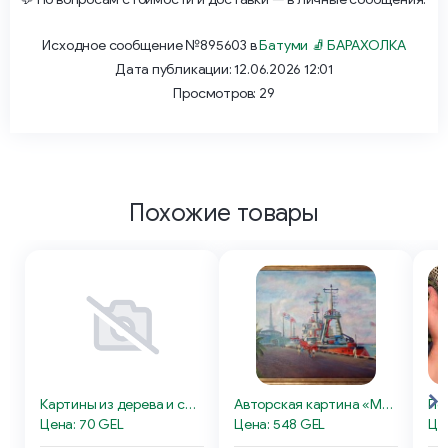
Исходное сообщение №895603 в
Батуми 🧦 БАРАХОЛКА
Дата публикации: 12.06.2026 12:01
Просмотров: 29
Похожие товары
Картины из дерева и смолы
Авторская картина «Морской порт Батуми»
По
Цена: 70 GEL
Цена: 548 GEL
Це