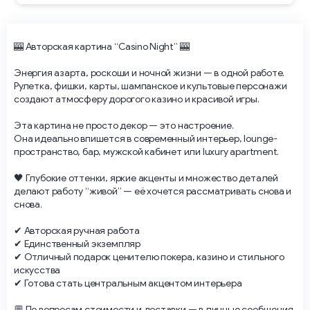
🎰 Авторская картина “Casino Night” 🎰
Энергия азарта, роскоши и ночной жизни — в одной работе.
Рулетка, фишки, карты, шампанское и культовые персонажи
создают атмосферу дорогого казино и красивой игры.
Эта картина не просто декор — это настроение.
Она идеально впишется в современный интерьер, lounge-
пространство, бар, мужской кабинет или luxury apartment.
🖤 Глубокие оттенки, яркие акценты и множество деталей
делают работу “живой” — её хочется рассматривать снова и
снова.
✔ Авторская ручная работа
✔ Единственный экземпляр
✔ Отличный подарок ценителю покера, казино и стильного
искусства
✔ Готова стать центральным акцентом интерьера
💬 По вопросам стоимости и доставки — в личные сообщения.