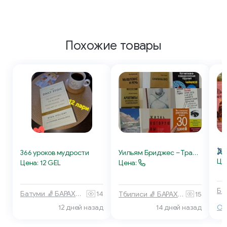
Похожие товары
До
366 уроков мудрости
Уильям Бриджес – Трансформация себя
Це
Цена: 12 GEL
Цена:
Батуми 🧦 БАРАХОЛКА
14
Тбилиси 🧦 БАРАХОЛКА
15
12 дней назад
Os
14 дней назад