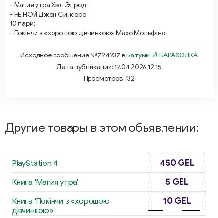
- Магия утра Хэл Элрод
- НЕ НОЙ Джен Синсеро
10 лари:
- Покінчи з «хорошою дівчинкою» Махо Мольфіно
Исходное сообщение №794937 в
Батуми 🧦 БАРАХОЛКА
Дата публикации: 17.04.2026 12:15
Просмотров: 132
Другие товары в этом обьявлении:
450 GEL
PlayStation 4
5 GEL
Книга 'Магия утра'
10 GEL
Книга 'Покінчи з «хорошою
дівчинкою»'