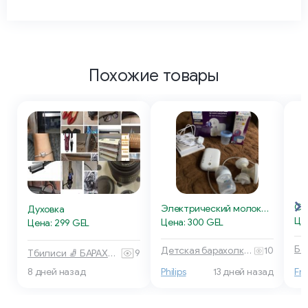
Похожие товары
Электрический молокоотсос Philips
Духовка
Це
Цена: 300 GEL
Цена: 299 GEL
Детская барахолка 🧸 Тбилиси
10
Тбилиси 🧦 БАРАХОЛКА
9
8 дней назад
Philips
13 дней назад
Fr