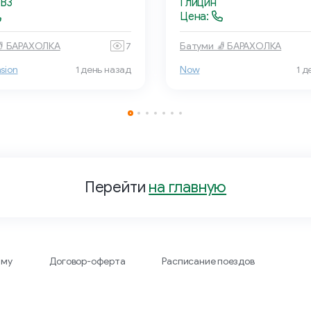
 B3
Глицин
Цена:
🧦 БАРАХОЛКА
7
Батуми 🧦 БАРАХОЛКА
nsion
1 день назад
Now
1 д
Перейти
на главную
аму
Договор-оферта
Расписание поездов