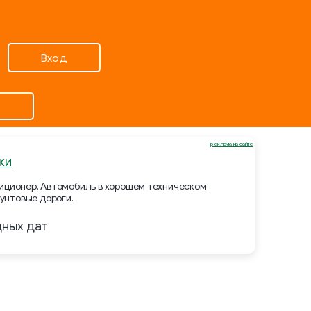
Вход
реклама на сайте
ки
ндиционер. Автомобиль в хорошем техническом
унтовые дороги.
дных дат