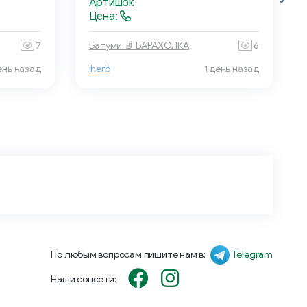
Артишок
Цена:
7
Батуми 🧦 БАРАХОЛКА
6
ень назад
iherb
1 день назад
По любым вопросам пишите нам в:
Telegram
Наши соцсети: