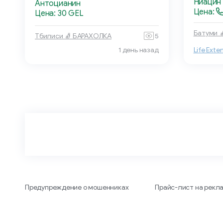
Ниацин
Антоцианин
Цена:
Цена: 30 GEL
Батуми 
Тбилиси 🧦 БАРАХОЛКА
5
1 день назад
Life Exte
Предупреждение о мошенниках
Прайс-лист на рекл