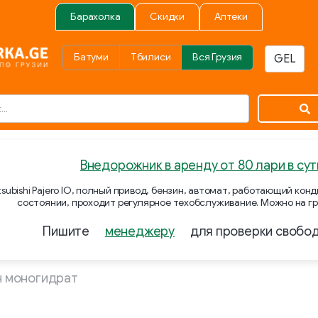
Барахолка
Скидки
Аптеки
Батуми
Тбилиси
Вся Грузия
Внедорожник в аренду от 80 лари в сут
subishi Pajero IO, полный привод, бензин, автомат, работающий ко
состоянии, проходит регулярное техобслуживание. Можно на гр
Пишите
менеджеру
для проверки свобо
н моногидрат