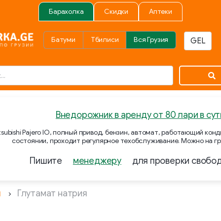
Барахолка
Скидки
Аптеки
Батуми
Тбилиси
Вся Грузия
Внедорожник в аренду от 80 лари в сут
subishi Pajero IO, полный привод, бензин, автомат, работающий ко
состоянии, проходит регулярное техобслуживание. Можно на гр
Пишите
менеджеру
для проверки свобо
ы
Глутамат натрия