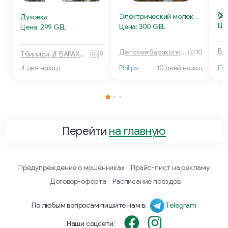
Электрический молокоотсос Philips
Духовка
Це
Цена: 300 GEL
Цена: 299 GEL
Детская барахолка 🧸 Тбилиси
10
Тбилиси 🧦 БАРАХОЛКА
9
4 дня назад
Philips
10 дней назад
Fr
Перейти
на главную
Предупреждение о мошенниках
Прайс-лист на рекламу
Договор-оферта
Расписание поездов
По любым вопросам пишите нам в:
Telegram
Наши соцсети: