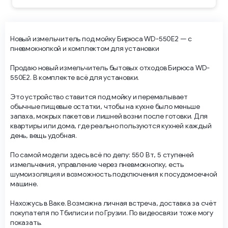
Новый измельчитель под мойку Бирюса WD-550E2 — с
пневмокнопкой и комплектом для установки
Продаю новый измельчитель бытовых отходов Бирюса WD-
550E2. В комплекте всё для установки.
Это устройство ставится под мойку и перемалывает
обычные пищевые остатки, чтобы на кухне было меньше
запаха, мокрых пакетов и лишней возни после готовки. Для
квартиры или дома, где реально пользуются кухней каждый
день, вещь удобная.
По самой модели здесь всё по делу: 550 Вт, 5 ступеней
измельчения, управление через пневмокнопку, есть
шумоизоляция и возможность подключения к посудомоечной
машине.
Нахожусь в Ваке. Возможна личная встреча, доставка за счёт
покупателя по Тбилиси и по Грузии. По видеосвязи тоже могу
показать.