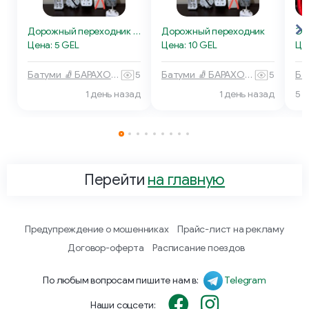
Дорожный переходник серого цвета
Дорожный переходник
Эл
Цена: 5 GEL
Цена: 10 GEL
Це
Батуми 🧦 БАРАХОЛКА
5
Батуми 🧦 БАРАХОЛКА
5
1 день назад
1 день назад
5 
Перейти
на главную
Предупреждение о мошенниках
Прайс-лист на рекламу
Договор-оферта
Расписание поездов
По любым вопросам пишите нам в:
Telegram
Наши соцсети: