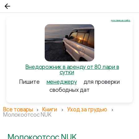
реклама на сайте
Внедорожник в аренду от 80 лари в
сутки
Пишите
менеджеру
для проверки
свободных дат
Все товары
Книги
Уход за грудью
Молокоотсос NUK
Молокоотсос NUK