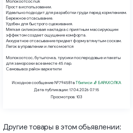
Молокоотсос nuk
Прост в использовании.
Идеально подходит для разработки груди перед кормлением.
Бережное отсасывание.
Удобен для быстрого сцеживания.
Мягкая силиконовая накладка с приятным массирующим
эффектом создает ощущение комфорта.
Аккуратное отсасывание придает форму втянутым соскам.
Легок в управлении и легко моется
Молокоотсос, бутылочка, трусики послеродовые и пакеты
для заморозки все вместе 45 лар.
Самовывоз район варкетили
Исходное сообщение №794581 в
Тбилиси 🧦 БАРАХОЛКА
Дата публикации: 17.04.2026 07:15
Просмотров: 103
Другие товары в этом обьявлении: