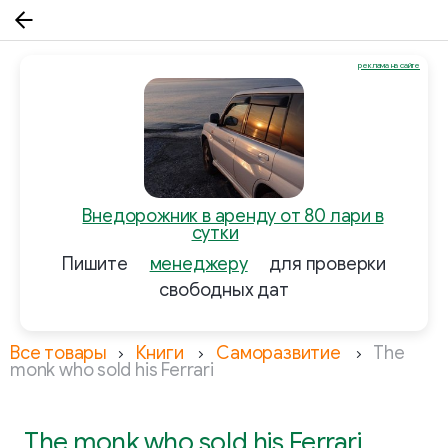
реклама на сайте
Внедорожник в аренду от 80 лари в
сутки
Пишите
менеджеру
для проверки
свободных дат
Все товары
Книги
Саморазвитие
The
monk who sold his Ferrari
The monk who sold his Ferrari