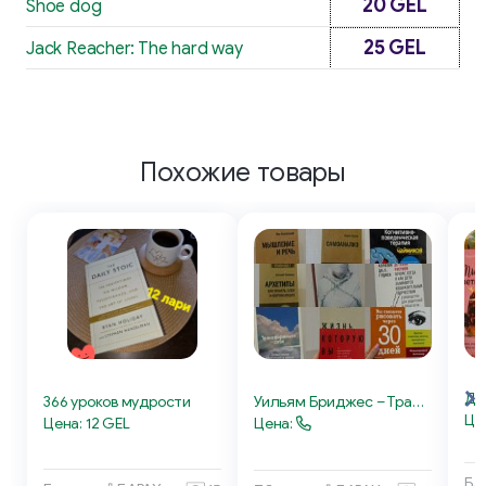
20 GEL
Shoe dog
25 GEL
Jack Reacher: The hard way
Похожие товары
До
366 уроков мудрости
Уильям Бриджес – Трансформация себя
Це
Цена: 12 GEL
Цена: