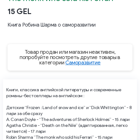
15 GEL
Книга Робина Шарма о саморазвитии
Товар продан или магазин неактивен,
попробуйте посмотреть другие товары в
категории
Саморазвитие
Книги, классика английской литературы и современные
романы-бестселлеры на английском :
Детские “Frozen : Land of snow and ice” и “Dick Whittington” - 8
лари за обе сразу
A. Conan Doyle - “The adventures of Sherlock Holmes” - 15 лари
Agatha Christie - “Death on the Nile” (адаптированная, легко
читается) - 17 лари
Robin Sharma ”The monk who sold his Ferrari” - 15 лари