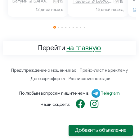
Батуми 🧦 БАРАХОЛКА
15
Тбилиси 🧦 БАРАХОЛКА
15
Os
12 дней назад
15 дней назад
Перейти
на главную
Предупреждение о мошенниках
Прайс-лист на рекламу
Договор-оферта
Расписание поездов
По любым вопросам пишите нам в:
Telegram
Наши соцсети:
Добавить объявление