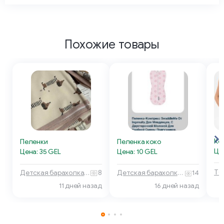
Похожие товары
Ко
Пеленки
Пеленка коко
Це
Цена: 35 GEL
Цена: 10 GEL
Детская барахолка 🧸 Тбилиси
8
Детская барахолка 🧸 Тбилиси
14
16 дней назад
11 дней назад