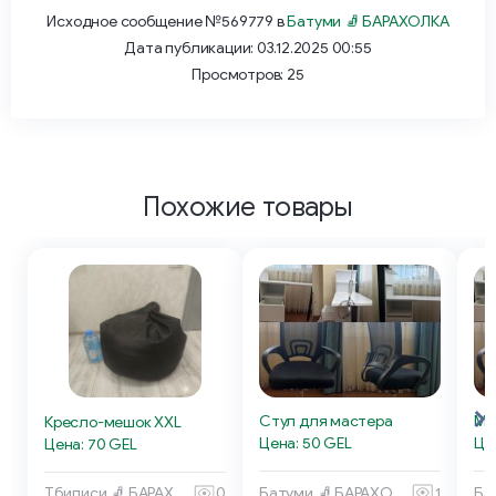
Исходное сообщение №569779 в
Батуми 🧦 БАРАХОЛКА
Дата публикации: 03.12.2025 00:55
Просмотров: 25
Похожие товары
Стул для мастера
Ма
Кресло-мешок XXL
Цена: 50 GEL
Це
Цена: 70 GEL
Батуми 🧦 БАРАХОЛКА
1
Тбилиси 🧦 БАРАХОЛКА
0