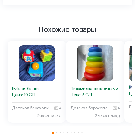
Похожие товары
Кубики-башня
Пирамидка с колечками
Це
Цена: 10 GEL
Цена: 5 GEL
Детская барахолка 🧸 Тбилиси
4
Детская барахолка 🧸 Тбилиси
4
2 часа назад
2 часа назад