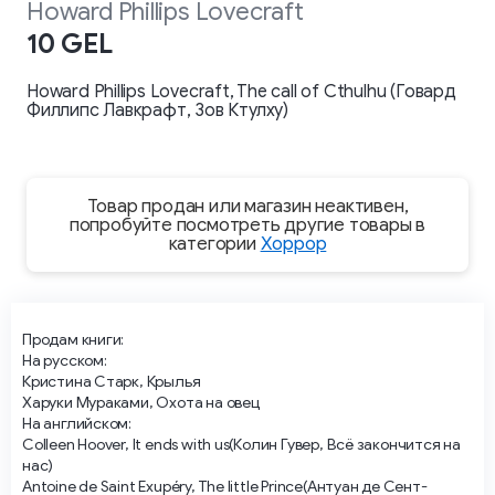
Howard Phillips Lovecraft
10 GEL
Howard Phillips Lovecraft, The call of Cthulhu (Говард
Филлипс Лавкрафт, Зов Ктулху)
Товар продан или магазин неактивен,
попробуйте посмотреть другие товары в
категории
Хоррор
Продам книги:
На русском:
Кристина Старк, Крылья
Харуки Мураками, Охота на овец
На английском:
Colleen Hoover, It ends with us(Колин Гувер, Всё закончится на
нас)
Antoine de Saint Exupéry, The little Prince(Антуан де Сент-