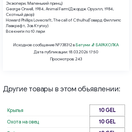
Экзюпери, Маленький принц)
George Orwell, 1984, Animal Farm(Джордж Оруэлл, 1984,
Скотный двор)
Howard Phillips Lovecraft, The call of Cthulhu(Говард Филлипс
Лавкрафт, Зов Ктулху)
Все книги по 10 лари
Исходное сообщение №738312 в
Батуми 🧦 БАРАХОЛКА
Дата публикации: 18.03.2026 17:50
Просмотров: 243
Другие товары в этом обьявлении:
10 GEL
Крылья
10 GEL
Охота на овец