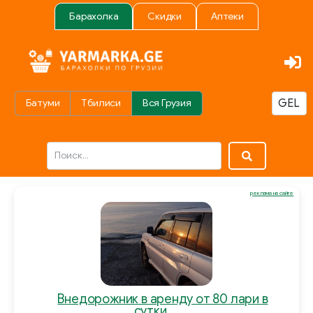
Барахолка
Скидки
Аптеки
Батуми
Тбилиси
Вся Грузия
реклама на сайте
Внедорожник в аренду от 80 лари в
сутки