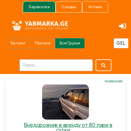
Барахолка
Скидки
Аптеки
Батуми
Тбилиси
Вся Грузия
реклама на сайте
Внедорожник в аренду от 80 лари в
сутки