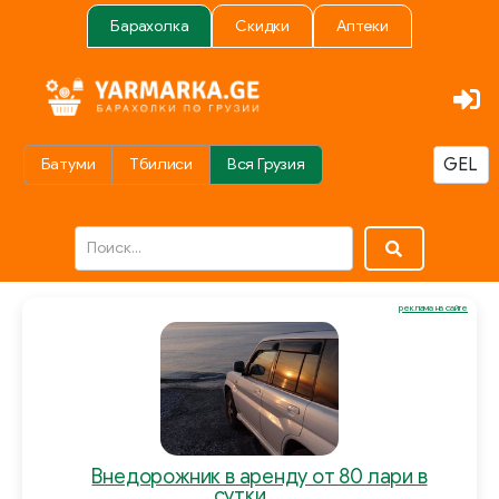
Барахолка
Скидки
Аптеки
Батуми
Тбилиси
Вся Грузия
реклама на сайте
Внедорожник в аренду от 80 лари в
сутки