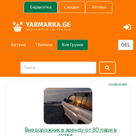
Барахолка
Скидки
Аптеки
Батуми
Тбилиси
Вся Грузия
реклама на сайте
Внедорожник в аренду от 80 лари в
сутки