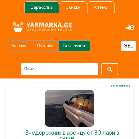
Барахолка
Скидки
Аптеки
Батуми
Тбилиси
Вся Грузия
реклама на сайте
Внедорожник в аренду от 80 лари в
сутки