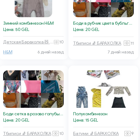
Зимний комбинезон H&M
Боди в рубчик цвета бубльгум
Цена: 50 GEL
Цена: 20 GEL
Детская Барахолка 🧸 Батуми
10
Тбилиси 🧦 БАРАХОЛКА
11
7 дней назад
H&M
6 дней назад
Боди сетка в розово голубые градиенты
Полукомбинезон
Цена: 20 GEL
Цена: 15 GEL
Тбилиси 🧦 БАРАХОЛКА
10
Батуми 🧦 БАРАХОЛКА
9