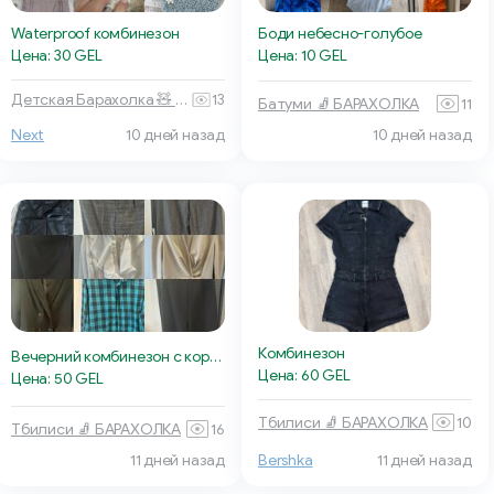
Waterproof комбинезон
Боди небесно-голубое
Цена: 30 GEL
Цена: 10 GEL
Детская Барахолка 🧸 Батуми
13
Батуми 🧦 БАРАХОЛКА
11
10 дней назад
Next
10 дней назад
Комбинезон
Вечерний комбинезон с корсетным верхом
Цена: 60 GEL
Цена: 50 GEL
Тбилиси 🧦 БАРАХОЛКА
10
Тбилиси 🧦 БАРАХОЛКА
16
11 дней назад
Bershka
11 дней назад