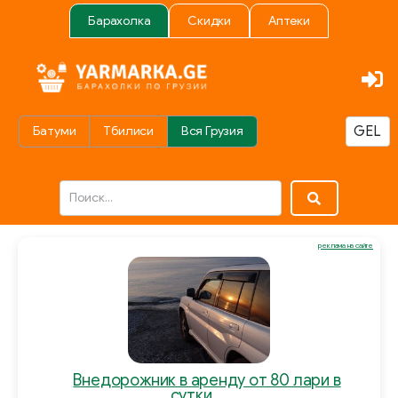
Барахолка
Скидки
Аптеки
Батуми
Тбилиси
Вся Грузия
реклама на сайте
Внедорожник в аренду от 80 лари в
сутки