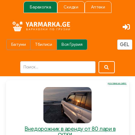
Барахолка
Скидки
Аптеки
Батуми
Тбилиси
Вся Грузия
реклама на сайте
Внедорожник в аренду от 80 лари в
сутки