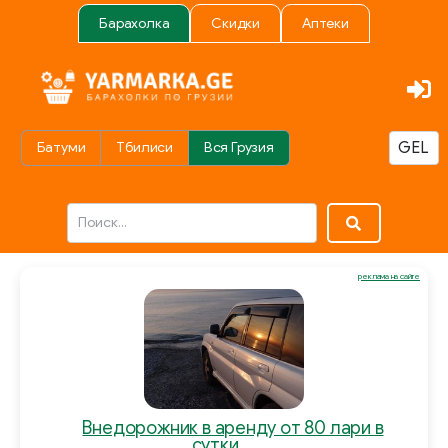
Барахолка
Скидки
Аптеки
Батуми
Тбилиси
Вся Грузия
реклама на сайте
Внедорожник в аренду от 80 лари в
сутки