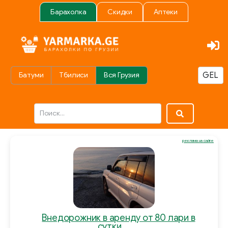
Барахолка
Скидки
Аптеки
Батуми
Тбилиси
Вся Грузия
реклама на сайте
Внедорожник в аренду от 80 лари в
сутки