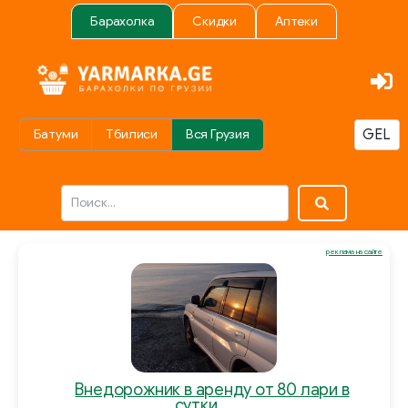
Барахолка
Скидки
Аптеки
Батуми
Тбилиси
Вся Грузия
реклама на сайте
Внедорожник в аренду от 80 лари в
сутки