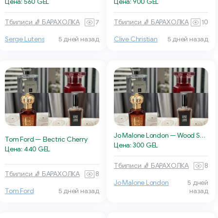
Цена: 560 GEL
Цена: 900 GEL
Тбилиси 🧦 БАРАХОЛКА
7
Тбилиси 🧦 БАРАХОЛКА
10
Serge Lutens
5 дней назад
Clive Christian
5 дней назад
Jo Malone London — Wood Sage & Sea Salt
Tom Ford — Electric Cherry
Цена: 300 GEL
Цена: 440 GEL
Тбилиси 🧦 БАРАХОЛКА
8
Тбилиси 🧦 БАРАХОЛКА
8
Jo Malone London
5 дней
Tom Ford
5 дней назад
назад