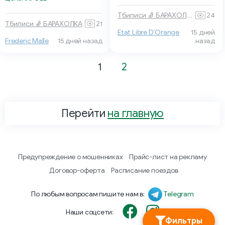
Тбилиси 🧦 БАРАХОЛКА
24
Тбилиси 🧦 БАРАХОЛКА
21
Etat Libre D’Orange
15 дней
Frederic Malle
15 дней назад
назад
1
2
Перейти
на главную
Предупреждение о мошенниках
Прайс-лист на рекламу
Договор-оферта
Расписание поездов
По любым вопросам пишите нам в:
Telegram
Наши соцсети:
Фильтры