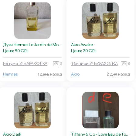
Духи Hermes Le Jardin de Monsieur Li
Akro Awake
Цена: 90 GEL
Цена: 20 GEL
Батуми 🧦 БАРАХОЛКА
3
Тбилиси 🧦 БАРАХОЛКА
8
Hermes
1 день назад
Akro
2 дня назад
Akro Dark
Tiffany & Co - Love Eau de Toilette for Him