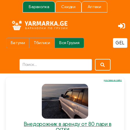
Барахолка
Скидки
Аптеки
Батуми
Тбилиси
Вся Грузия
реклама на сайте
Внедорожник в аренду от 80 лари в
сутки