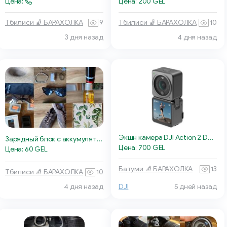
Цена:
Цена: 200 GEL
Тбилиси 🧦 БАРАХОЛКА
9
Тбилиси 🧦 БАРАХОЛКА
10
3 дня назад
4 дня назад
Экшн камера DJI Action 2 Dual Screen Combo
Зарядный блок с аккумуляторами
Цена: 700 GEL
Цена: 60 GEL
Батуми 🧦 БАРАХОЛКА
13
Тбилиси 🧦 БАРАХОЛКА
10
4 дня назад
DJI
5 дней назад