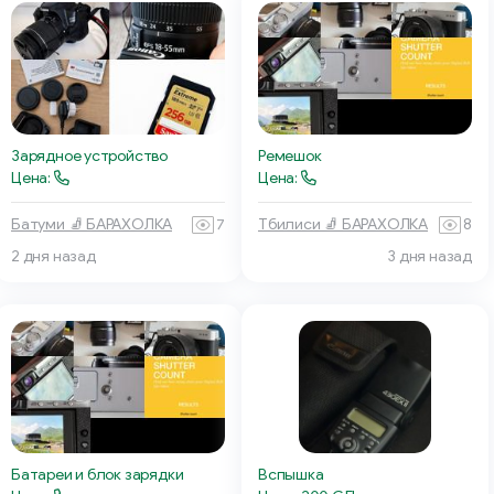
Зарядное устройство
Ремешок
Цена:
Цена:
Батуми 🧦 БАРАХОЛКА
7
Тбилиси 🧦 БАРАХОЛКА
8
2 дня назад
3 дня назад
Батареи и блок зарядки
Вспышка