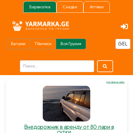
Барахолка
Скидки
Аптеки
Батуми
Тбилиси
Вся Грузия
реклама на сайте
Внедорожник в аренду от 80 лари в
сутки