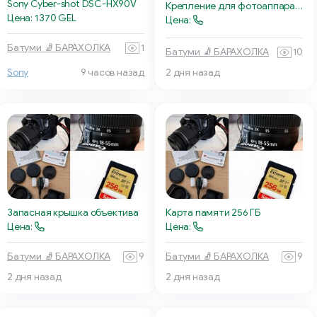
Sony Cyber-shot DSC-HX90V
Крепление для фотоаппарата
Цена: 1 370 GEL
Цена:
Батуми 🧦 БАРАХОЛКА
1
Батуми 🧦 БАРАХОЛКА
10
Sony
9 часов назад
2 дня назад
Запасная крышка объектива
Карта памяти 256 ГБ
Цена:
Цена:
Батуми 🧦 БАРАХОЛКА
9
Батуми 🧦 БАРАХОЛКА
9
2 дня назад
2 дня назад