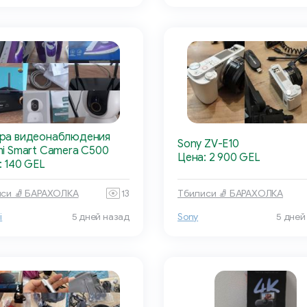
ра видеонаблюдения
Sony ZV-E10
mi Smart Camera C500
Цена: 2 900 GEL
: 140 GEL
си 🧦 БАРАХОЛКА
13
Тбилиси 🧦 БАРАХОЛКА
i
5 дней назад
Sony
5 дней