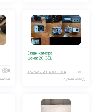
Экшн-камера
Цена: 20 GEL
8
Тбилиси 🧦 БАРАХОЛКА
8
 назад
6 дней назад