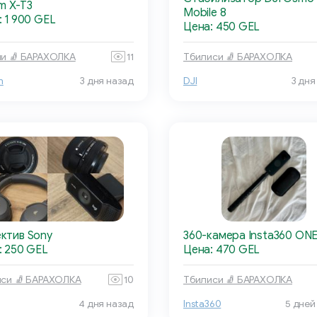
lm X-T3
Mobile 8
 1 900 GEL
Цена: 450 GEL
и 🧦 БАРАХОЛКА
11
Тбилиси 🧦 БАРАХОЛКА
m
3 дня назад
DJI
3 дня
ктив Sony
360-камера Insta360 ONE
: 250 GEL
Цена: 470 GEL
си 🧦 БАРАХОЛКА
10
Тбилиси 🧦 БАРАХОЛКА
4 дня назад
Insta360
5 дней