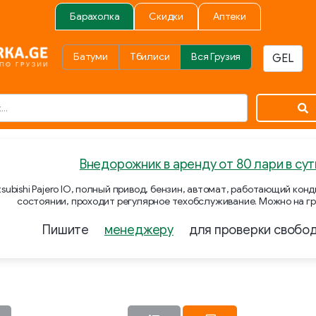
Барахолка
Скидки
Аптеки
Батуми
Тбилиси
Вся Грузия
Внедорожник в аренду от 80 лари в сут
subishi Pajero IO, полный привод, бензин, автомат, работающий ко
состоянии, проходит регулярное техобслуживание. Можно на гр
Пишите
менеджеру
для проверки свобо