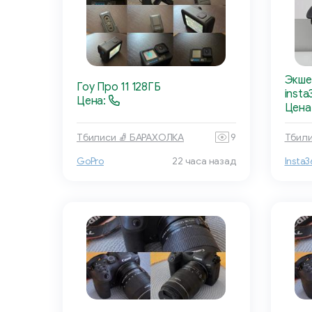
Экше
Гоу Про 11 128ГБ
insta
Цена:
Цена:
Тбилиси 🧦 БАРАХОЛКА
9
Тбили
GoPro
22 часа назад
Insta