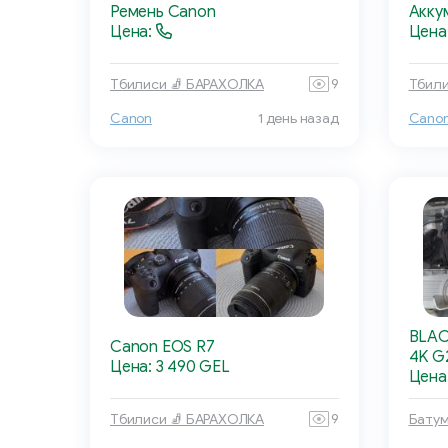
Ремень Canon
Акку
Цена:
Цена
Тбилиси 🧦 БАРАХОЛКА
9
Тбили
Canon
1 день назад
Cano
BLAC
Canon EOS R7
4K G
Цена: 3 490 GEL
Цена
Тбилиси 🧦 БАРАХОЛКА
9
Батум