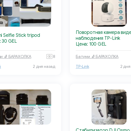
Поворотная камера вид
i Selfie Stick tripod
наблюдения TP-Link
: 30 GEL
Цена: 100 GEL
и 🧦 БАРАХОЛКА
8
Батуми 🧦 БАРАХОЛКА
i
2 дня назад
TP-Link
2 дня
Стабилизатор DJI Osmo