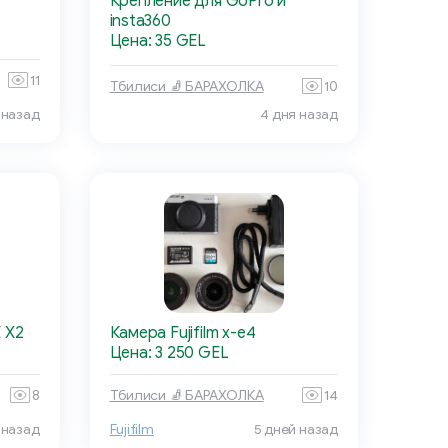
Крепление для GoPro и
insta360
Цена: 35 GEL
11
Тбилиси 🧦 БАРАХОЛКА
10
 назад
4 дня назад
 X2
Камера Fujifilm x-e4
Цена: 3 250 GEL
8
Тбилиси 🧦 БАРАХОЛКА
14
 назад
Fujifilm
5 дней назад