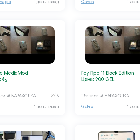
magic
1 день назад
Canon
1 день
o MediaMod
Гоу Про 11 Black Edition
:
Цена: 900 GEL
си 🧦 БАРАХОЛКА
6
Тбилиси 🧦 БАРАХОЛКА
1 день назад
GoPro
1 день