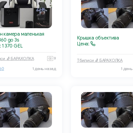
н камера маленькая
Крышка объектива
360 go 3s
Цена:
 1 370 GEL
си 🧦 БАРАХОЛКА
9
Тбилиси 🧦 БАРАХОЛКА
360
1 день назад
1 день