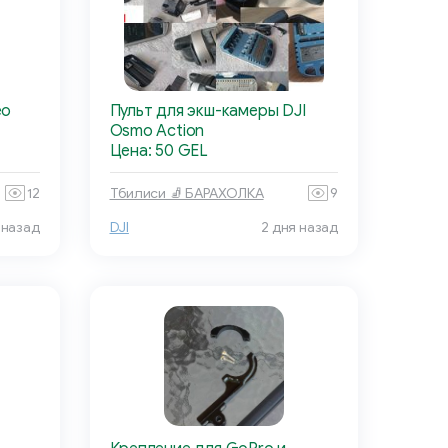
ео
Пульт для экш-камеры DJI
Osmo Action
Цена: 50 GEL
12
Тбилиси 🧦 БАРАХОЛКА
9
 назад
DJI
2 дня назад