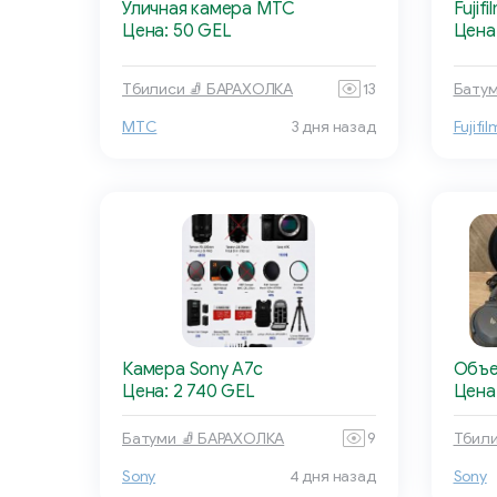
Уличная камера МТС
Fujifi
Цена: 50 GEL
Цена:
Тбилиси 🧦 БАРАХОЛКА
13
Батум
МТС
3 дня назад
Fujifil
Камера Sony A7c
Объе
Цена: 2 740 GEL
Цена
Батуми 🧦 БАРАХОЛКА
9
Тбили
Sony
4 дня назад
Sony