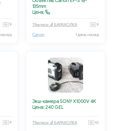
Объектив Canon EF-S 18-
R
135mm
Цена:
9
Тбилиси 🧦 БАРАХОЛКА
9
 назад
Canon
1 день назад
Экш-камера SONY X1000V 4K
Цена: 240 GEL
9
Тбилиси 🧦 БАРАХОЛКА
10