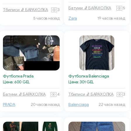
Батуми 🧦 БАРАХОЛКА
5
Тбилиси 🧦 БАРАХОЛКА
3
5 часов назад
Zara
19 часов назад
Футболка Prada
Футболка Balenciaga
Цена: 600 GEL
Цена: 301 GEL
Батуми 🧦 БАРАХОЛКА
4
Тбилиси 🧦 БАРАХОЛКА
3
PRADA
20 часов назад
Balenciaga
22 часа назад