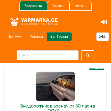
Барахолка
Скидки
Аптеки
Батуми
Тбилиси
Вся Грузия
реклама на сайте
Внедорожник в аренду от 80 лари в
сутки