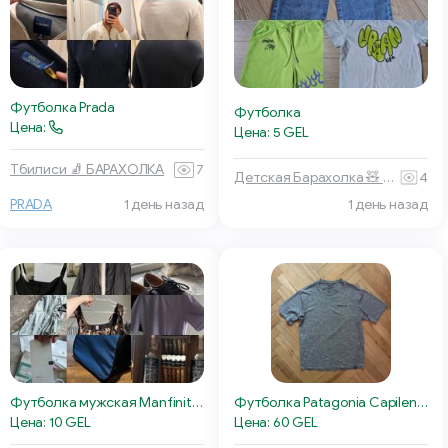
Футболка Prada
Футболка
Цена:
Цена: 5 GEL
Тбилиси 🧦 БАРАХОЛКА
7
Детская Барахолка 🧸 Батуми
4
PRADA
1 день назад
1 день назад
Футболка мужская Manfinity L
Футболка Patagonia Capilene Daily
Цена: 10 GEL
Цена: 60 GEL