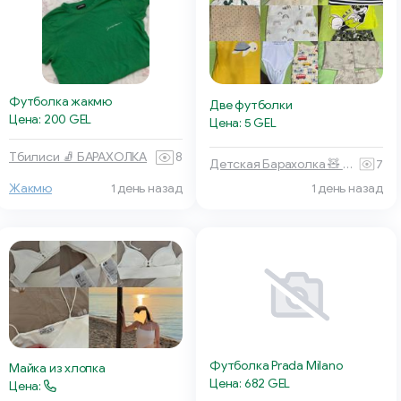
Футболка жакмю
Две футболки
Цена: 200 GEL
Цена: 5 GEL
Тбилиси 🧦 БАРАХОЛКА
8
Детская Барахолка 🧸 Батуми
7
1 день назад
Жакмю
1 день назад
Футболка Prada Milano
Майка из хлопка
Цена: 682 GEL
Цена: