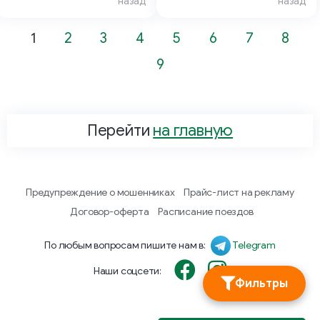
назад
назад
1
2
3
4
5
6
7
8
9
Перейти
на главную
Предупреждение о мошенниках
Прайс-лист на рекламу
Договор-оферта
Расписание поездов
По любым вопросам пишите нам в:
Telegram
Наши соцсети:
Фильтры