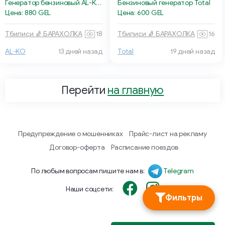
Генератор бензиновый AL-KO 3500-C
Бензиновый генератор Total
Цена: 880 GEL
Цена: 600 GEL
Тбилиси 🧦 БАРАХОЛКА
18
Тбилиси 🧦 БАРАХОЛКА
16
AL-KO
13 дней назад
Total
19 дней назад
Перейти
на главную
Предупреждение о мошенниках
Прайс-лист на рекламу
Договор-оферта
Расписание поездов
По любым вопросам пишите нам в:
Telegram
Наши соцсети:
Фильтры