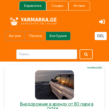
Барахолка
Скидки
Аптеки
Батуми
Тбилиси
Вся Грузия
реклама на сайте
Внедорожник в аренду от 80 лари в
сутки