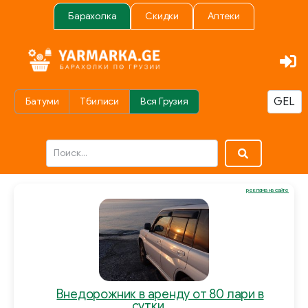
Барахолка
Скидки
Аптеки
Батуми
Тбилиси
Вся Грузия
реклама на сайте
Внедорожник в аренду от 80 лари в
сутки