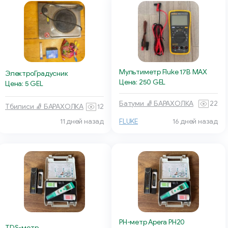
Мультиметр Fluke 17B MAX
ЭлектроГрадусник
Цена: 250 GEL
Цена: 5 GEL
Батуми 🧦 БАРАХОЛКА
22
Тбилиси 🧦 БАРАХОЛКА
12
11 дней назад
FLUKE
16 дней назад
PH-метр Apera PH20
TDS-метр