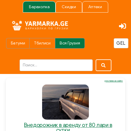
Барахолка
Скидки
Аптеки
Батуми
Тбилиси
Вся Грузия
реклама на сайте
Внедорожник в аренду от 80 лари в
сутки