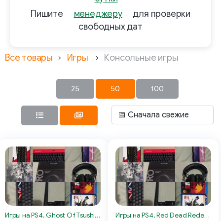
Пишите
менеджеру
для проверки
свободных дат
Все товары
Игры
Консольные игры
25
50
100
Игры на PS4, Ghost Of Tsushima
Игры на PS4, Red Dead Redemption II