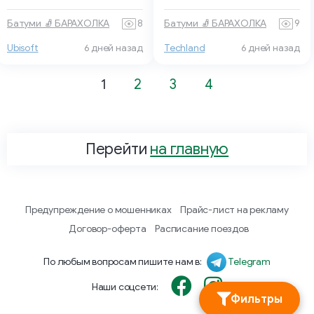
Батуми 🧦 БАРАХОЛКА
8
Батуми 🧦 БАРАХОЛКА
9
Ubisoft
6 дней назад
Techland
6 дней назад
1
2
3
4
Перейти
на главную
Предупреждение о мошенниках
Прайс-лист на рекламу
Договор-оферта
Расписание поездов
По любым вопросам пишите нам в:
Telegram
Наши соцсети:
Фильтры