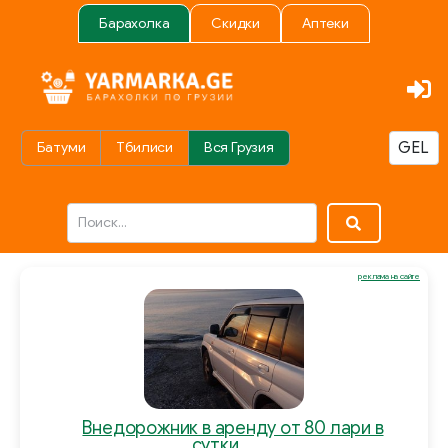
Барахолка
Скидки
Аптеки
Батуми
Тбилиси
Вся Грузия
реклама на сайте
Внедорожник в аренду от 80 лари в
сутки