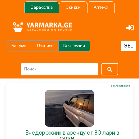
Барахолка
Скидки
Аптеки
Батуми
Тбилиси
Вся Грузия
реклама на сайте
Внедорожник в аренду от 80 лари в
сутки