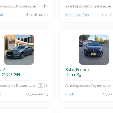
арахолка Грузия 🏎 🚙
11
Автобарахолка Грузия 🏎 🚙
ai
13 дней назад
Mercedes-Benz
16 дней
a 6
Buick Encore
 21 923 GEL
Цена:
арахолка Грузия 🏎 🚙
29
Автобарахолка Грузия 🏎 🚙
a
21 день назад
Buick
23 дня