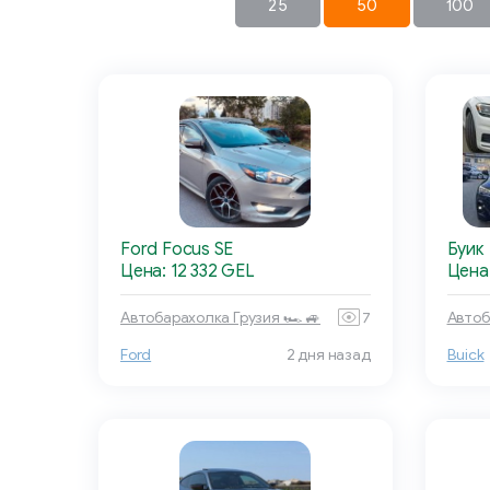
25
50
100
Ford Focus SE
Буик
Цена: 12 332 GEL
Цена
Автобарахолка Грузия 🏎 🚙
7
Автоб
Ford
2 дня назад
Buick