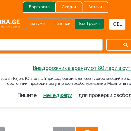
Барахолка
Скидки
Аптеки
Батуми
Тбилиси
Вся Грузия
Внедорожник в аренду от 80 лари в сут
subishi Pajero IO, полный привод, бензин, автомат, работающий ко
состоянии, проходит регулярное техобслуживание. Можно на гр
Пишите
менеджеру
для проверки свобо