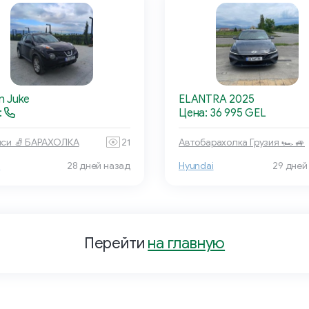
n Juke
ELANTRA 2025
:
Цена: 36 995 GEL
си 🧦 БАРАХОЛКА
21
Автобарахолка Грузия 🏎 🚙
n
28 дней назад
Hyundai
29 дней
Перейти
на главную