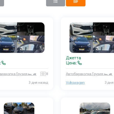
Джетта
:
Цена:
арахолка Грузия 🏎 🚙
8
Автобарахолка Грузия 🏎 🚙
3 дня назад
Volkswagen
3 дня