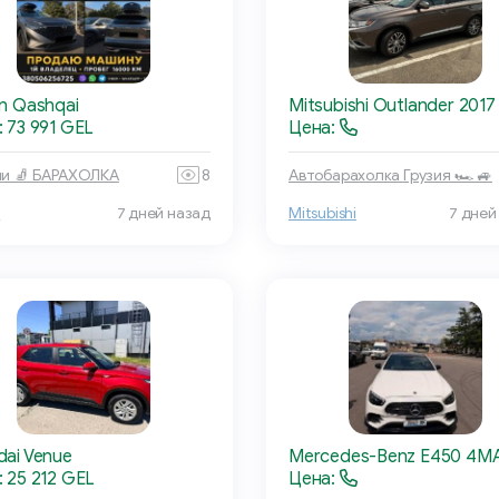
n Qashqai
Mitsubishi Outlander 2017
 73 991 GEL
Цена:
и 🧦 БАРАХОЛКА
8
Автобарахолка Грузия 🏎 🚙
n
7 дней назад
Mitsubishi
7 дней
dai Venue
Mercedes-Benz E450 4M
 25 212 GEL
Цена: