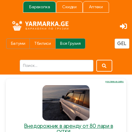
Барахолка
Скидки
Аптеки
Батуми
Тбилиси
Вся Грузия
реклама на сайте
Внедорожник в аренду от 80 лари в
сутки