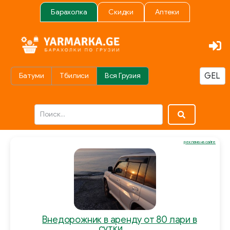
Барахолка
Скидки
Аптеки
Батуми
Тбилиси
Вся Грузия
реклама на сайте
Внедорожник в аренду от 80 лари в
сутки