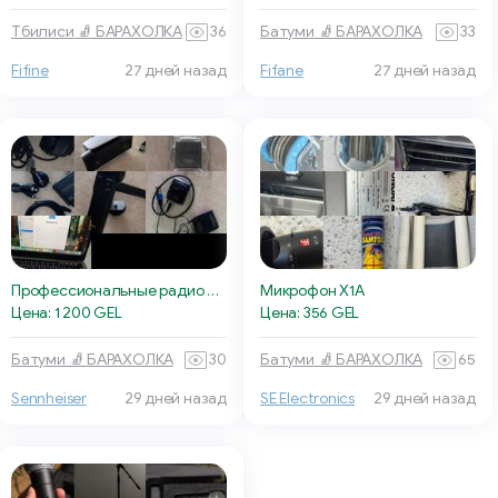
Тбилиси 🧦 БАРАХОЛКА
36
Батуми 🧦 БАРАХОЛКА
33
Fifine
27 дней назад
Fifane
27 дней назад
Профессиональные радио петлички Sennheiser EW100G3
Микрофон X1A
Цена: 1 200 GEL
Цена: 356 GEL
Батуми 🧦 БАРАХОЛКА
30
Батуми 🧦 БАРАХОЛКА
65
Sennheiser
29 дней назад
SE Electronics
29 дней назад