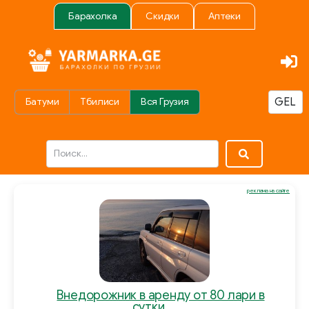
Барахолка
Скидки
Аптеки
Батуми
Тбилиси
Вся Грузия
реклама на сайте
Внедорожник в аренду от 80 лари в
сутки