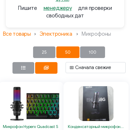
Пишите
менеджеру
для проверки
свободных дат
Все товары
Электроника
Микрофоны
25
50
100
Микрофон Hyperx Quadcast S
Конденсаторный микрофон Godox EM68g