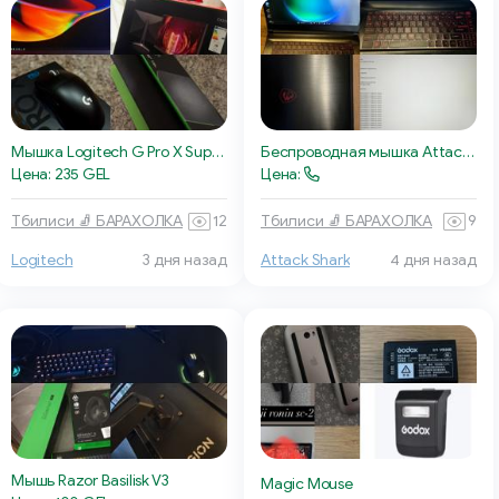
Мышка Logitech G Pro X Superlight
Беспроводная мышка Attack Shark
Цена: 235 GEL
Цена:
Тбилиси 🧦 БАРАХОЛКА
12
Тбилиси 🧦 БАРАХОЛКА
9
Logitech
3 дня назад
Attack Shark
4 дня назад
Мышь Razor Basilisk V3
Magic Mouse