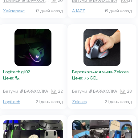
Батуми 🧦 БАРАХОЛКА
31
Тбилиси 🧦 БАРАХОЛКА
20
Хайперикс
17 дней назад
AJAZZ
19 дней назад
Logitech g102
Вертикальная мышь Zelotes
Цена:
Цена: 75 GEL
Батуми 🧦 БАРАХОЛКА
22
Батуми 🧦 БАРАХОЛКА
28
Logitech
21 день назад
Zelotes
21 день назад