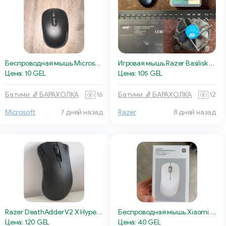
Беспроводная мышь Microsoft Bluetooth
Игровая мышь Razer Basilisk X Hyperspeed
Цена: 10 GEL
Цена: 105 GEL
Батуми 🧦 БАРАХОЛКА
16
Батуми 🧦 БАРАХОЛКА
12
Microsoft
7 дней назад
Razer
8 дней назад
Razer DeathAdder V2 X HyperSpeed
Беспроводная мышь Xiaomi Dual-mode Wireless Mouse 2
Цена: 120 GEL
Цена: 40 GEL