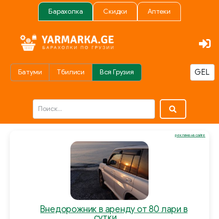
Барахолка
Скидки
Аптеки
Батуми
Тбилиси
Вся Грузия
реклама на сайте
Внедорожник в аренду от 80 лари в
сутки