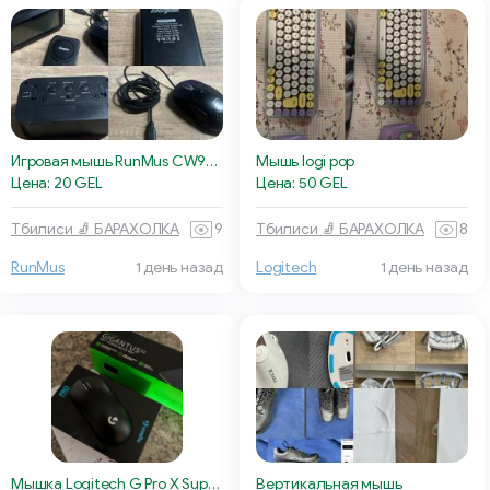
Игровая мышь RunMus CW902
Мышь logi pop
Цена: 20 GEL
Цена: 50 GEL
Тбилиси 🧦 БАРАХОЛКА
9
Тбилиси 🧦 БАРАХОЛКА
8
RunMus
1 день назад
Logitech
1 день назад
Мышка Logitech G Pro X Superlight 1
Вертикальная мышь