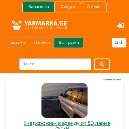
Барахолка
Скидки
Аптеки
Батуми
Тбилиси
Вся Грузия
реклама на сайте
Внедорожник в аренду от 80 лари в
сутки