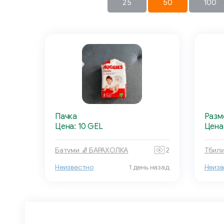
25
50
100
Пачка
Разм
Цена: 10 GEL
Цена:
Батуми 🧦 БАРАХОЛКА
2
Тбили
Неизвестно
1 день назад
Неизв