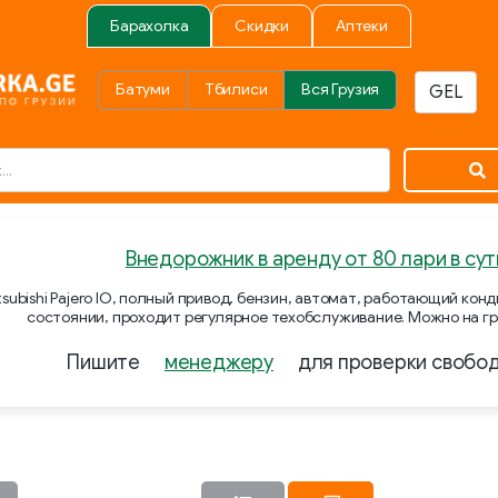
Барахолка
Скидки
Аптеки
Батуми
Тбилиси
Вся Грузия
Внедорожник в аренду от 80 лари в сут
subishi Pajero IO, полный привод, бензин, автомат, работающий ко
состоянии, проходит регулярное техобслуживание. Можно на гр
Пишите
менеджеру
для проверки свобо