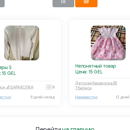
Непонятный товар
еры S
Цена: 15 GEL
 15 GEL
Детская барахолка 🧸
си 🧦 БАРАХОЛКА
8
Тбилиси
естно
8 дней назад
Неизвестно
12 дней
Перейти
на главную