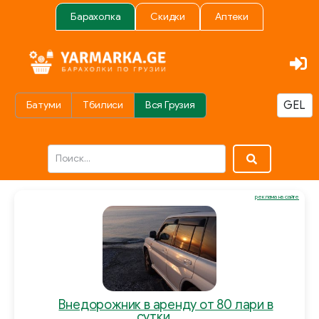
Барахолка
Скидки
Аптеки
Батуми
Тбилиси
Вся Грузия
реклама на сайте
Внедорожник в аренду от 80 лари в
сутки