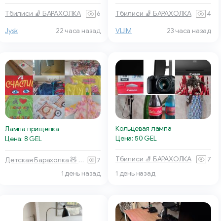
Тбилиси 🧦 БАРАХОЛКА
6
Тбилиси 🧦 БАРАХОЛКА
4
Jysk
22 часа назад
VIJIM
23 часа назад
Кольцевая лампа
Лампа прищепка
Цена: 50 GEL
Цена: 8 GEL
Тбилиси 🧦 БАРАХОЛКА
7
Детская Барахолка 🧸 Батуми
7
1 день назад
1 день назад