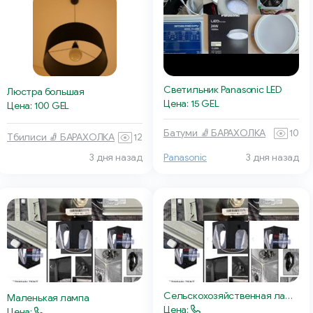
Светильник Panasonic LED
Люстра большая
Цена: 15 GEL
Цена: 100 GEL
Батуми 🧦 БАРАХОЛКА
10
Тбилиси 🧦 БАРАХОЛКА
12
3 дня назад
Panasonic
3 дня назад
Сельскохозяйственная лампа Momac
Маленькая лампа
Цена:
Цена: