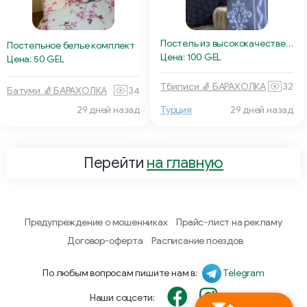
Постель из высококачественного турецкого хлопка
Постельное белье комплект
Цена: 100 GEL
Цена: 50 GEL
Тбилиси 🧦 БАРАХОЛКА
32
Батуми 🧦 БАРАХОЛКА
34
29 дней назад
Турция
29 дней назад
Перейти
на главную
Предупреждение о мошенниках
Прайс-лист на рекламу
Договор-оферта
Расписание поездов
По любым вопросам пишите нам в:
Telegram
Наши соцсети: