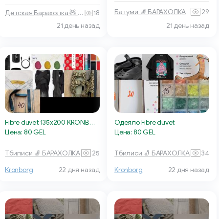
Батуми 🧦 БАРАХОЛКА
29
Детская Барахолка 🧸 Батуми
18
21 день назад
21 день назад
Fibre duvet 135x200 KRONBORG OKSHORNET warm
Одеяло Fibre duvet
Цена: 80 GEL
Цена: 80 GEL
Тбилиси 🧦 БАРАХОЛКА
25
Тбилиси 🧦 БАРАХОЛКА
34
Kronborg
22 дня назад
Kronborg
22 дня назад