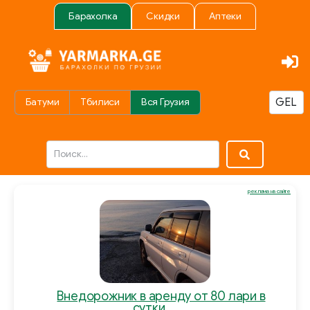
Барахолка
Скидки
Аптеки
Батуми
Тбилиси
Вся Грузия
реклама на сайте
Внедорожник в аренду от 80 лари в
сутки