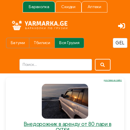
Барахолка
Скидки
Аптеки
Батуми
Тбилиси
Вся Грузия
реклама на сайте
Внедорожник в аренду от 80 лари в
сутки